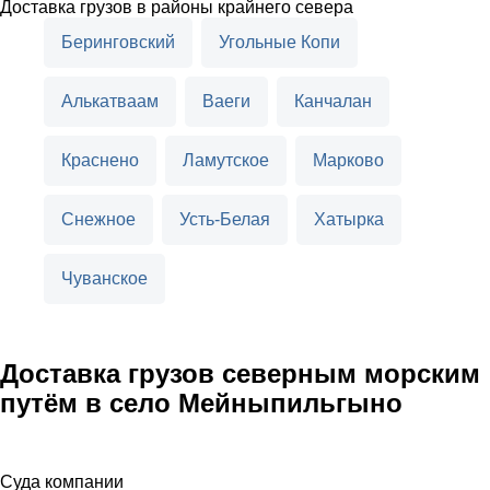
Доставка грузов в районы крайнего севера
Беринговский
Угольные Копи
Алькатваам
Ваеги
Канчалан
Краснено
Ламутское
Марково
Снежное
Усть-Белая
Хатырка
Чуванское
Доставка грузов северным морским
путём в село Мейныпильгыно
Суда компании