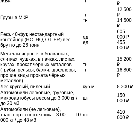
ЖБИ
тн
₽
12 500
тн
₽
Грузы в МКР
тн
14 500
₽
605
Реф. 40-фут, нестандартный
ед
000 ₽
контейнер (HC, HQ, OT, FR) вес
ед
455
брутто до 26 тонн
000 ₽
Металлы чёрные, в болванках,
слитках, чушках, в пачках, листах,
15 200
кругах, прокат чёрных металлов
тн
₽
(трубы, рельсы, балки, швеллеры,
тн
16 800
прочие виды проката чёрных
₽
металлов)
Лес круглый, пиленый
куб.м.
8 300 ₽
Автомобили легковые, грузовые,
150
микроавтобусы весом до 3 000 кг /
шт
000 ₽
до 20 м3
Автомобили (не легковые),
410
транспорт, спецтехника : 3 001 — 10
шт
000 ₽
000 кг / до 48 м3