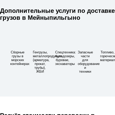
Дополнительные услуги по доставке
грузов в Мейныпильгыно
Сборные
Генгрузы,
Спецтехника:
Запасные
Топливо,
грузы в
металлопродукция
бульдозеры,
части
горючес
морских
(арматура,
буровае,
для
материа
контейнерах
прокат,
экскаваторы
оборудование
трубы),
и
ЖБИ
техники