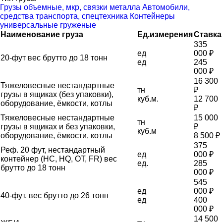
Грузы объемные, мкр, связки металла
Автомобили,
средства транспорта, спецтехника
Контейнеры
универсальные груженые
Наименование груза
Ед.измерения
Ставка
335
ед
000 ₽
20-фут вес брутто до 18 тонн
ед
245
000 ₽
16 300
Тяжеловесные нестандартные
тн
₽
грузы в ящиках (без упаковки),
куб.м.
12 700
оборудование, ёмкости, котлы
₽
Тяжеловесные нестандартные
15 000
тн
грузы в ящиках и без упаковки,
₽
куб.м
оборудование, ёмкости, котлы
8 500 ₽
375
Реф. 20 фут, нестандартный
ед
000 ₽
контейнер (HC, HQ, OT, FR) вес
ед.
285
брутто до 18 тонн
000 ₽
545
ед
000 ₽
40-фут. вес брутто до 26 тонн
ед
400
000 ₽
14 500