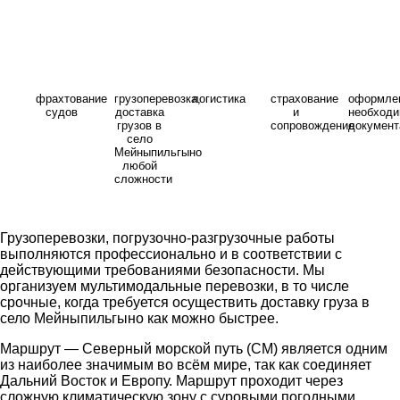
фрахтование
грузоперевозка,
логистика
страхование
оформле
судов
доставка
и
необход
грузов в
сопровождение
документ
село
Мейныпильгыно
любой
сложности
Грузоперевозки, погрузочно-разгрузочные работы
выполняются профессионально и в соответствии с
действующими требованиями безопасности. Мы
организуем мультимодальные перевозки, в то числе
срочные, когда требуется осуществить доставку груза в
село Мейныпильгыно как можно быстрее.
Маршрут — Северный морской путь (СМ) является одним
из наиболее значимым во всём мире, так как соединяет
Дальний Восток и Европу. Маршрут проходит через
сложную климатическую зону с суровыми погодными