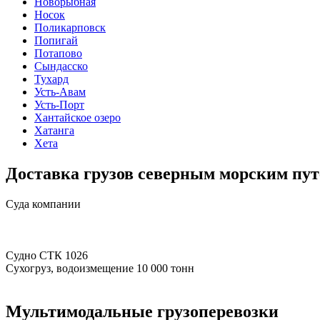
Новорыбная
Носок
Поликарповск
Попигай
Потапово
Сындасско
Тухард
Усть-Авам
Усть-Порт
Хантайское озеро
Хатанга
Хета
Доставка грузов северным морским пут
Суда компании
Судно СТК 1026
Сухогруз, водоизмещение 10 000 тонн
Мультимодальные грузоперевозки