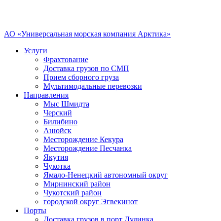
АО «Универсальная морская компания Арктика»
Услуги
Фрахтование
Доставка грузов по СМП
Прием сборного груза
Мультимодальные перевозки
Направления
Мыс Шмидта
Черский
Билибино
Анюйск
Месторождение Кекура
Месторождение Песчанка
Якутия
Чукотка
Ямало-Ненецкий автономный округ
Мирнинский район
Чукотский район
городской округ Эгвекинот
Порты
Доставка грузов в порт Дудинка