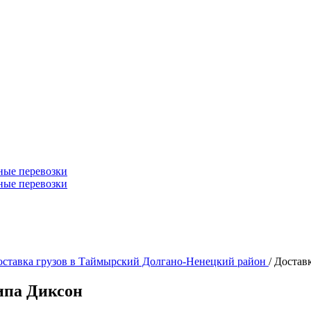
ные перевозки
ные перевозки
оставка грузов в Таймырский Долгано-Ненецкий район
/
Доставк
типа Диксон