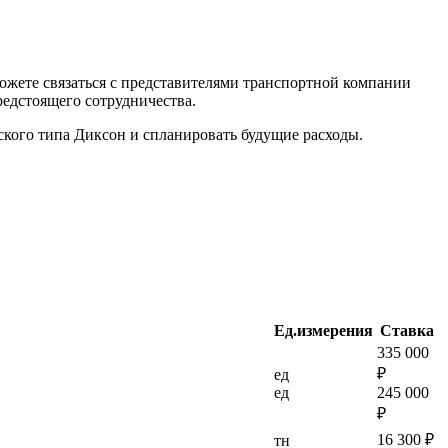
ожете связаться с представителями транспортной компании
редстоящего сотрудничества.
ского типа Диксон и спланировать будущие расходы.
Ед.измерения
Ставка
335 000
₽
ед
ед
245 000
₽
16 300 ₽
тн