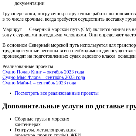
документации
Грузоперевозки, погрузочно-разгрузочные работы выполняютс
в то числе срочные, когда требуется осуществить доставку груз
Маршрут — Северный морской путь (СМ) является одним из на
зону с суровыми погодными условиями. Они определяют частоту
В основном Северный морской путь используется для транспор
труднодоступные регионы всего необходимого для осуществле
производят на подготовленных судах ледового класса, оснаще
Реализованные проекты
Судно Полар Книг – октябрь 2023 года
Судно Мыс Флора – сентябрь 2023 года
Судно Майя-1 – сентябрь 2023 года
Посмотреть все реализованные проекты
Дополнительные услуги по доставке гру
Сборные грузы в морских
контейнерах
Генгрузы, металлопродукция
(арматура, прокат, трубы), ЖБИ