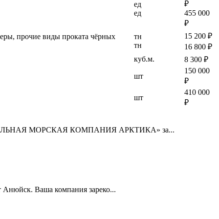
₽
ед
ед
455 000
₽
15 200 ₽
ллеры, прочие виды проката чёрных
тн
тн
16 800 ₽
куб.м.
8 300 ₽
150 000
шт
₽
410 000
шт
₽
НИВЕРСАЛЬНАЯ МОРСКАЯ КОМПАНИЯ АРКТИКА» за...
 Анюйск. Ваша компания зареко...