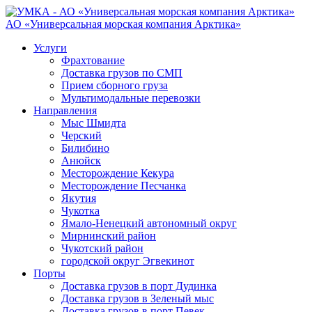
АО «Универсальная морская компания Арктика»
Услуги
Фрахтование
Доставка грузов по СМП
Прием сборного груза
Мультимодальные перевозки
Направления
Мыс Шмидта
Черский
Билибино
Анюйск
Месторождение Кекура
Месторождение Песчанка
Якутия
Чукотка
Ямало-Ненецкий автономный округ
Мирнинский район
Чукотский район
городской округ Эгвекинот
Порты
Доставка грузов в порт Дудинка
Доставка грузов в Зеленый мыс
Доставка грузов в порт Певек