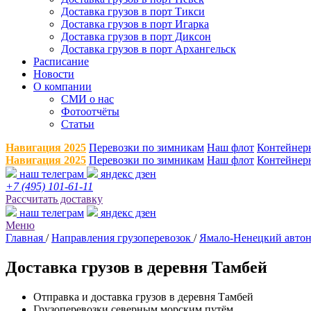
Доставка грузов в порт Тикси
Доставка грузов в порт Игарка
Доставка грузов в порт Диксон
Доставка грузов в порт Архангельск
Расписание
Новости
О компании
СМИ о нас
Фотоотчёты
Статьи
Навигация 2025
Перевозки по зимникам
Наш флот
Контейнер
Навигация 2025
Перевозки по зимникам
Наш флот
Контейнер
наш телеграм
яндекс дзен
+7 (495) 101-61-11
Рассчитать доставку
наш телеграм
яндекс дзен
Меню
Главная
/
Направления грузоперевозок
/
Ямало-Ненецкий авто
Доставка грузов в деревня Тамбей
Отправка и доставка грузов в деревня Тамбей
Грузоперевозки северным морским путём