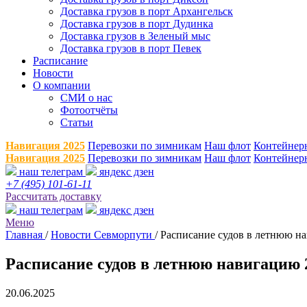
Доставка грузов в порт Архангельск
Доставка грузов в порт Дудинка
Доставка грузов в Зеленый мыс
Доставка грузов в порт Певек
Расписание
Новости
О компании
СМИ о нас
Фотоотчёты
Статьи
Навигация 2025
Перевозки по зимникам
Наш флот
Контейнер
Навигация 2025
Перевозки по зимникам
Наш флот
Контейнер
наш телеграм
яндекс дзен
+7 (495) 101-61-11
Рассчитать доставку
наш телеграм
яндекс дзен
Меню
Главная
/
Новости Севморпути
/
Расписание судов в летнюю н
Расписание судов в летнюю навигацию 2
20.06.2025