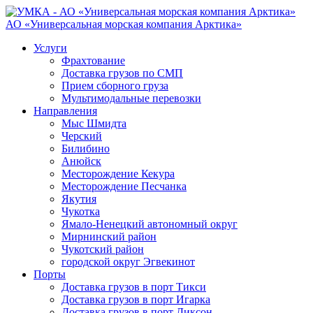
АО «Универсальная морская компания Арктика»
Услуги
Фрахтование
Доставка грузов по СМП
Прием сборного груза
Мультимодальные перевозки
Направления
Мыс Шмидта
Черский
Билибино
Анюйск
Месторождение Кекура
Месторождение Песчанка
Якутия
Чукотка
Ямало-Ненецкий автономный округ
Мирнинский район
Чукотский район
городской округ Эгвекинот
Порты
Доставка грузов в порт Тикси
Доставка грузов в порт Игарка
Доставка грузов в порт Диксон