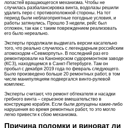
лопастей вращающегося механизма. Чтобы не
случилась разбалансировка винта, водолазы решили
удалить перо с противоположной стороны. На тот
период были неблагоприятные погодные условия, и
работы затянулись. Прошло 3 недели, рейс был
отложен, так как с таким повреждением реализовать
его было нереально.
Эксперты продолжали выдвигать версии касательно
того, что реально случилось с легендарным российским
атомоходом «Севморпуть». В последний раз его
ремонтировали на Канонерском судоремонтном заводе
(КСЗ), находящемся в Санкт-Петербурге. Там он
пробыл с декабря 2019 года по февраль следующего.
Было произведено больше 20 ремонтных работ, в том
числе манипуляциям подвергался винто-рулевой
комплекс.
Эксперты считают, что ремонт обтекателя и насадки
гребного винта – серьезное вмешательство в
конструкцию корабля. Если были допущены какие-либо
нарушения во время ремонтных работ, то это могло
легко привести к сбою механизма.
Причина поломки и виноват ли