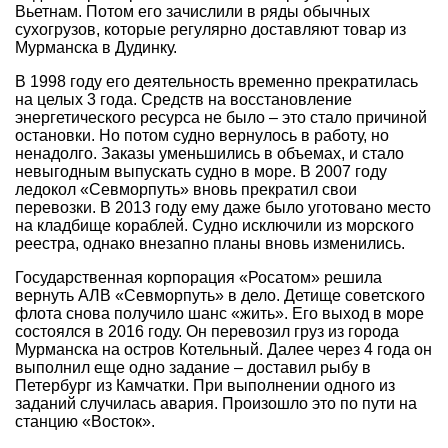
Вьетнам. Потом его зачислили в ряды обычных
сухогрузов, которые регулярно доставляют товар из
Мурманска в Дудинку.
В 1998 году его деятельность временно прекратилась
на целых 3 года. Средств на восстановление
энергетического ресурса не было – это стало причиной
остановки. Но потом судно вернулось в работу, но
ненадолго. Заказы уменьшились в объемах, и стало
невыгодным выпускать судно в море. В 2007 году
ледокол «Севморпуть» вновь прекратил свои
перевозки. В 2013 году ему даже было уготовано место
на кладбище кораблей. Судно исключили из морского
реестра, однако внезапно планы вновь изменились.
Государственная корпорация «Росатом» решила
вернуть АЛВ «Севморпуть» в дело. Детище советского
флота снова получило шанс «жить». Его выход в море
состоялся в 2016 году. Он перевозил груз из города
Мурманска на остров Котельный. Далее через 4 года он
выполнил еще одно задание – доставил рыбу в
Петербург из Камчатки. При выполнении одного из
заданий случилась авария. Произошло это по пути на
станцию «Восток».