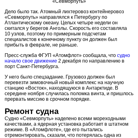
Дело было так. Атомный лихтеровоз контейнеровоз
«Севморпуть» направлялся к Петербургу по
Атлантическому океану. Целых четыре недели он
скитался у берегов Анголы. Скорость его составляла
10 узлов, поэтому по примерным подсчетам
специалистов к конечному пункту он должен был
прибыть в феврале, не раньше.
Пресс-служба ФГУП «Атомфлот» сообщала, что
судно
начало свое движение
2 декабря по направлению в
порт Санкт-Петербурга.
У него было спецзадание. Грузовоз должен был
перевезти зимовочный новый комплекс на научную
станцию «Восток», находящуюся в Антарктиде. В
середине ноября случилась поломка винта, и пришлось
прервать миссию в срочном порядке.
Ремонт судна
Судно «Севморпуть» наделено всеми мореходными
качествами, а ядерная установка работает в штатном
режиме. В «Атомфлоте», где его пытались
отремонтировать, сказали, что потерялась одна из