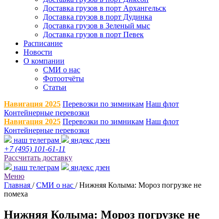
Доставка грузов в порт Архангельск
Доставка грузов в порт Дудинка
Доставка грузов в Зеленый мыс
Доставка грузов в порт Певек
Расписание
Новости
О компании
СМИ о нас
Фотоотчёты
Статьи
Навигация 2025
Перевозки по зимникам
Наш флот
Контейнерные перевозки
Навигация 2025
Перевозки по зимникам
Наш флот
Контейнерные перевозки
наш телеграм
яндекс дзен
+7 (495) 101-61-11
Рассчитать доставку
наш телеграм
яндекс дзен
Меню
Главная
/
СМИ о нас
/
Нижняя Колыма: Мороз погрузке не
помеха
Нижняя Колыма: Мороз погрузке не