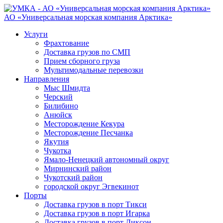
АО «Универсальная морская компания Арктика»
Услуги
Фрахтование
Доставка грузов по СМП
Прием сборного груза
Мультимодальные перевозки
Направления
Мыс Шмидта
Черский
Билибино
Анюйск
Месторождение Кекура
Месторождение Песчанка
Якутия
Чукотка
Ямало-Ненецкий автономный округ
Мирнинский район
Чукотский район
городской округ Эгвекинот
Порты
Доставка грузов в порт Тикси
Доставка грузов в порт Игарка
Доставка грузов в порт Диксон