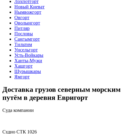
Лохпотгорт
Новый Киеват
Нымвожгорт
Овгорт
Оволынгорт
Питляр
Пословы
Сангымгорт
Тильтим
Унсельгорт
Усть-Войкары
Ханты-Мужи
Хашгорт
Шурышкары
Ямгорт
Доставка грузов северным морским
путём в деревня Евригорт
Суда компании
Судно СТК 1026