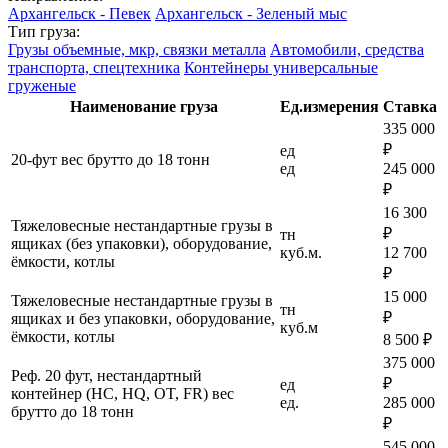
Архангельск - Певек
Архангельск - Зеленый мыс
Тип груза:
Грузы объемные, мкр, связки металла
Автомобили, средства
транспорта, спецтехника
Контейнеры универсальные
груженые
Наименование груза
Ед.измерения
Ставка
335 000
₽
ед
20-фут вес брутто до 18 тонн
ед
245 000
₽
16 300
Тяжеловесные нестандартные грузы в
₽
тн
ящиках (без упаковки), оборудование,
куб.м.
12 700
ёмкости, котлы
₽
15 000
Тяжеловесные нестандартные грузы в
тн
₽
ящиках и без упаковки, оборудование,
куб.м
ёмкости, котлы
8 500 ₽
375 000
Реф. 20 фут, нестандартный
₽
ед
контейнер (HC, HQ, OT, FR) вес
ед.
285 000
брутто до 18 тонн
₽
545 000