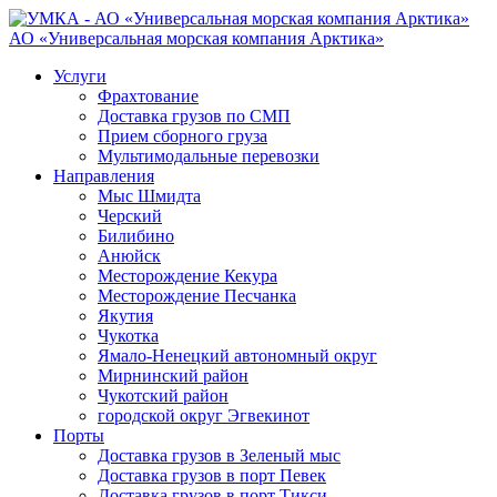
АО «Универсальная морская компания Арктика»
Услуги
Фрахтование
Доставка грузов по СМП
Прием сборного груза
Мультимодальные перевозки
Направления
Мыс Шмидта
Черский
Билибино
Анюйск
Месторождение Кекура
Месторождение Песчанка
Якутия
Чукотка
Ямало-Ненецкий автономный округ
Мирнинский район
Чукотский район
городской округ Эгвекинот
Порты
Доставка грузов в Зеленый мыс
Доставка грузов в порт Певек
Доставка грузов в порт Тикси