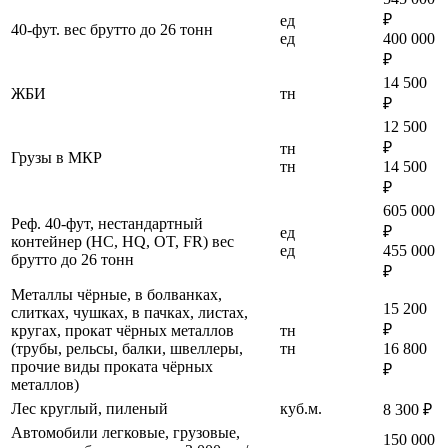
₽
ед
40-фут. вес брутто до 26 тонн
ед
400 000
₽
14 500
ЖБИ
тн
₽
12 500
₽
тн
Грузы в МКР
тн
14 500
₽
605 000
Реф. 40-фут, нестандартный
₽
ед
контейнер (HC, HQ, OT, FR) вес
ед
455 000
брутто до 26 тонн
₽
Металлы чёрные, в болванках,
15 200
слитках, чушках, в пачках, листах,
₽
кругах, прокат чёрных металлов
тн
(трубы, рельсы, балки, швеллеры,
тн
16 800
прочие виды проката чёрных
₽
металлов)
Лес круглый, пиленый
куб.м.
8 300 ₽
Автомобили легковые, грузовые,
150 000