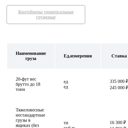
Контейнеры универсальные
груженые
Наименование
Ед.измерения
Ставка
груза
20-фут вес
335 000 
ед
брутто до 18
ед
245 000 
тонн
Тяжеловесные
нестандартные
грузы в
16 300 ₽
тн
ящиках (без
куб.м.