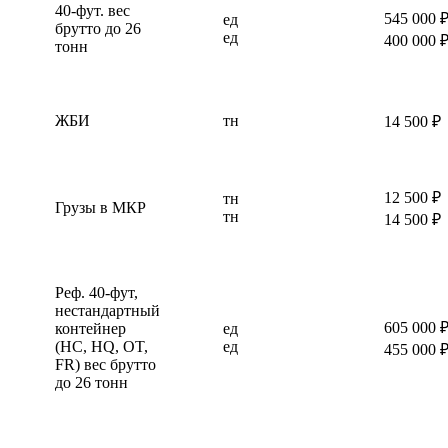
40-фут. вес
545 000 
ед
брутто до 26
ед
400 000 
тонн
ЖБИ
тн
14 500 ₽
12 500 ₽
тн
Грузы в МКР
тн
14 500 ₽
Реф. 40-фут,
нестандартный
605 000 
контейнер
ед
(HC, HQ, OT,
ед
455 000 
FR) вес брутто
до 26 тонн