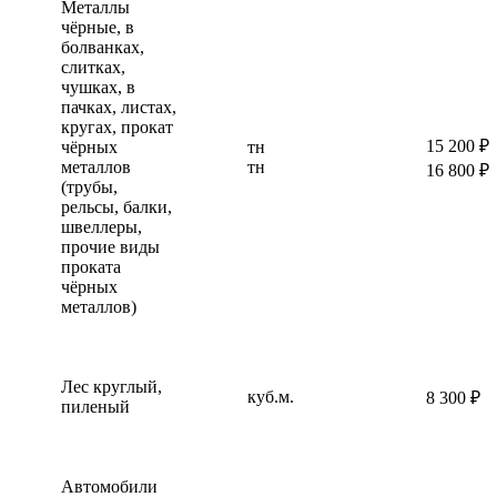
Металлы
чёрные, в
болванках,
слитках,
чушках, в
пачках, листах,
кругах, прокат
15 200 ₽
чёрных
тн
металлов
тн
16 800 ₽
(трубы,
рельсы, балки,
швеллеры,
прочие виды
проката
чёрных
металлов)
Лес круглый,
куб.м.
8 300 ₽
пиленый
Автомобили