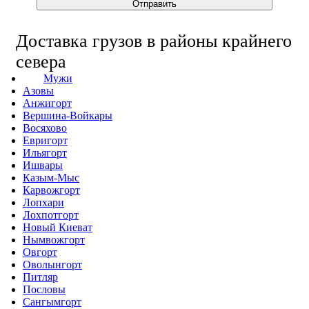
Отправить
Доставка грузов в районы крайнего
севера
Мужи
Азовы
Анжигорт
Вершина-Войкары
Восяхово
Евригорт
Ильягорт
Ишвары
Казым-Мыс
Карвожгорт
Лопхари
Лохпотгорт
Новый Киеват
Нымвожгорт
Овгорт
Оволынгорт
Питляр
Пословы
Сангымгорт